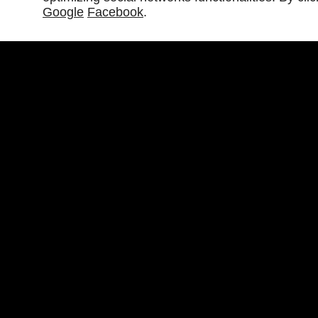
garantir votre propre sécurité
et celle des autres sur
Google
Facebook
.
En cas de besoin, n’hésitez pas à faire appel à un gara
de votre voiture.
SELF GARAGE PICHON
HEU
Route de Pichon
97117
PORT-LOUIS
Lun 
09 70 35 87 13
Sa
Di