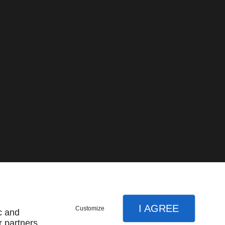
I AGREE
Customize
c and
r partners