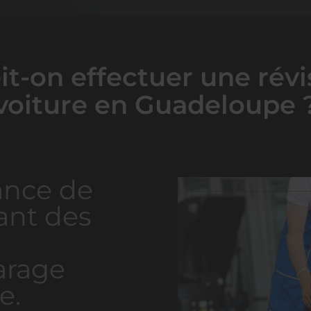
it-on effectuer une rév
voiture en Guadeloupe 
ance de
sant des
arage
e.