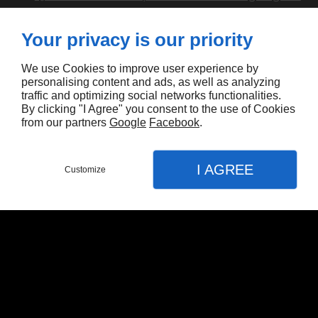
doit-il avoir envers une voiture de collection en
Guadeloupe?
Your privacy is our priority
Quelle est la différence entre un mécanicien et
un garagiste en Guadeloupe?
We use Cookies to improve user experience by
personalising content and ads, as well as analyzing
Comment préparer votre voiture en vue d'une
traffic and optimizing social networks functionalities.
visite chez le garagiste en Guadeloupe?
By clicking "I Agree" you consent to the use of Cookies
from our partners
Google
Facebook
.
I AGREE
Customize
APPEL
MENU
CONTACT
PLAN
Accueil
Service Rapide
Vidange
Montage de pneu