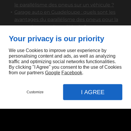
le parallélisme des pneus sur un véhicule ?
Garage auto en Guadeloupe : quels sont les
avantages du parallélisme des pneus pour la
tenue de route d'un véhicule ?
Dépannage auto en Guadeloupe : comment
Your privacy is our priority
trouver un bon garagiste pour effectuer un
parallélisme de pneus ?
We use Cookies to improve user experience by
Mécanique automobile en Guadeloupe : à
personalising content and ads, as well as analyzing
traffic and optimizing social networks functionalities.
quelle fréquence doit-on effectuer un
By clicking "I Agree" you consent to the use of Cookies
parallélisme des pneus sur son véhicule ?
from our partners
Google
Facebook
.
I AGREE
Customize
APPEL
MENU
CONTACT
PLAN
Accueil
Service Rapide