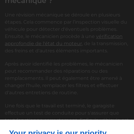
mécanique ?
Une révision mécanique se déroule en plusieurs
étapes. Cela commence par l’inspection visuelle du
véhicule pour détecter d'éventuels problèmes.
Ensuite, le mécanicien procède à une
vérification
approfondie de l'état du moteur
, de la transmission,
des freins et d'autres éléments importants.
Après avoir identifié les problèmes, le mécanicien
peut recommander des réparations ou des
remplacements. Il peut également être amené à
changer l'huile, remplacer les filtres et effectuer
d'autres entretiens de routine.
Une fois que le travail est terminé, le garagiste
effectue un test de conduite pour s'assurer que
tout fonctionne correctement. Enfin, le véhicule est
rendu au propriétaire, prêt à reprendre la route en
Your privacy is our priority